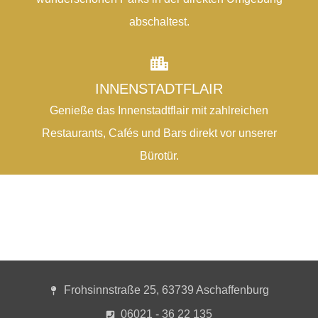
abschaltest.
INNENSTADTFLAIR
Genieße das Innenstadtflair mit zahlreichen
Restaurants, Cafés und Bars direkt vor unserer
Bürotür.
Frohsinnstraße 25, 63739 Aschaffenburg
06021 - 36 22 135